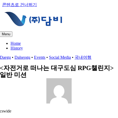
콘텐츠로 건너뛰기
Menu
Home
History
Daegu
•
Dalseogu
•
Events
•
Social Media
•
국내여행
<자전거로 떠나는 대구도심 RPG챌린지>
일반 미션
cswide