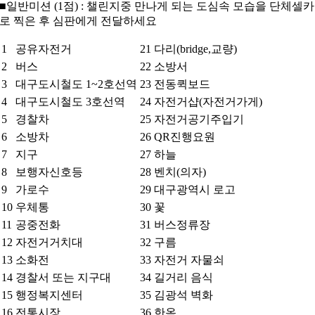
■일반미션 (1점) : 챌린지중 만나게 되는 도심속 모습을 단체셀카
로 찍은 후 심판에게 전달하세요
1
공유자전거
21
다리(bridge,교량)
2
버스
22
소방서
3
대구도시철도 1~2호선역
23
전동퀵보드
4
대구도시철도 3호선역
24
자전거샵(자전거가게)
5
경찰차
25
자전거공기주입기
6
소방차
26
QR진행요원
7
지구
27
하늘
8
보행자신호등
28
벤치(의자)
9
가로수
29
대구광역시 로고
10
우체통
30
꽃
11
공중전화
31
버스정류장
12
자전거거치대
32
구름
13
소화전
33
자전거 자물쇠
14
경찰서 또는 지구대
34
길거리 음식
15
행정복지센터
35
김광석 벽화
16
전통시장
36
한옥