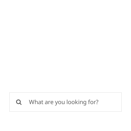
콘
텐
츠
로
건
너
뛰
기
검
색: