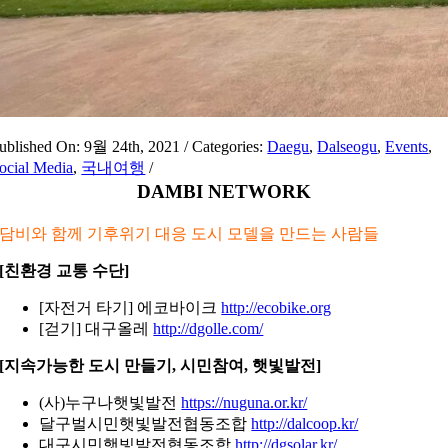
ublished On: 9월 24th, 2021
/
Categories:
Daegu
,
Dalseogu
,
Events
,
ocial Media
,
국내여행
/
DAMBI NETWORK
담비와 함께 기후위기 대응 도시 모델을 만드는 사람들
[친환경 교통 수단]
[자전거 타기] 에코바이크
http://ecobike.org
[걷기] 대구올레
http://dgolle.com/
[지속가능한 도시 만들기, 시민참여, 햇빛발전]
(사)누구나햇빛발전
https://nuguna.or.kr/
달구벌시민햇빛발전협동조합
http://dalcoop.kr/
대구시민햇빛발전협동조합
http://dgsolar.kr/