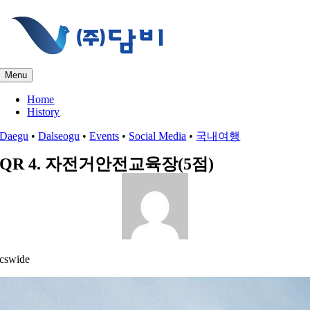
콘
텐
츠
로
건
Menu
너
뛰
Home
History
기
Daegu
•
Dalseogu
•
Events
•
Social Media
•
국내여행
QR 4. 자전거안전교육장(5점)
cswide