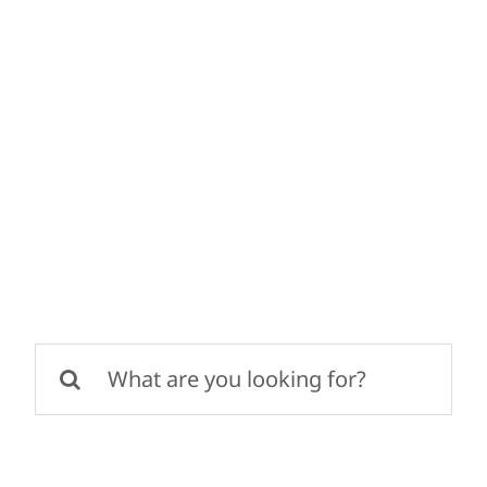
콘
텐
츠
로
건
너
뛰
기
검
색: